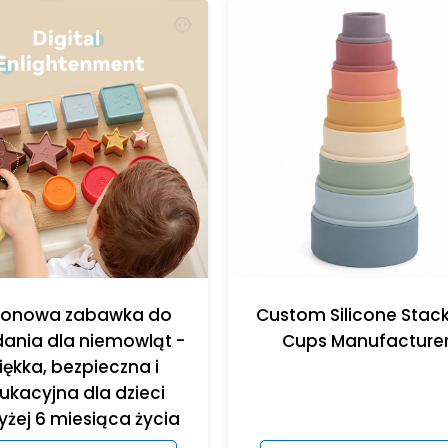
ikonowa zabawka do
Custom Silicone Stac
dania dla niemowląt -
Cups Manufacture
ękka, bezpieczna i
ukacyjna dla dzieci
żej 6 miesiąca życia