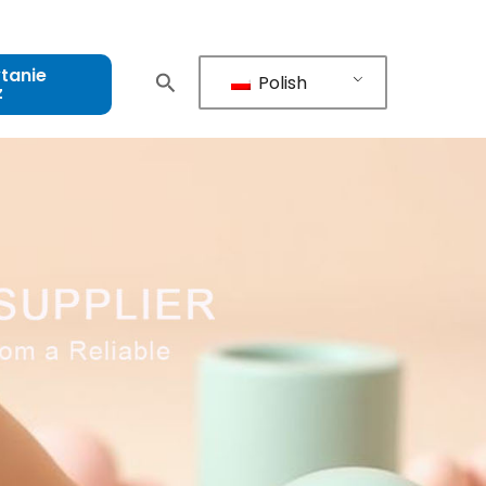
tanie
Polish
z