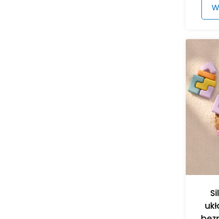
W
Si
ukł
bez