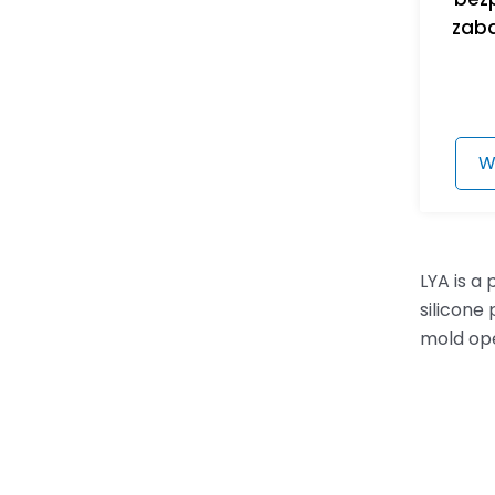
zab
W
LYA is a
silicone
mold ope