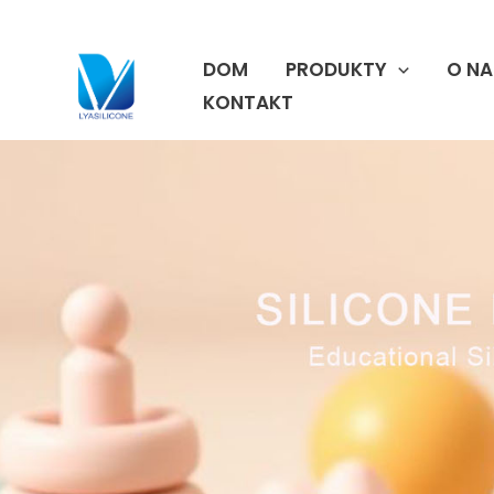
跳
至
DOM
PRODUKTY
O NA
内
容
KONTAKT