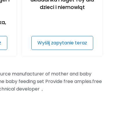
dzieci i niemowląt
ka,
z
Wyślij zapytanie teraz
 source manufacturer of mother and baby
one baby feeding set Provide free amples.free
echnical developer，