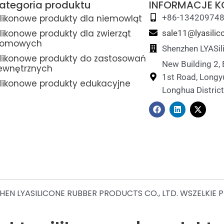
ategoria produktu
INFORMACJE 
ilikonowe produkty dla niemowląt
+86-13420974
ilikonowe produkty dla zwierząt
sale11@lyasili
omowych
Shenzhen LYASil
ilikonowe produkty do zastosowań
New Building 2,
ewnętrznych
1st Road, Longy
ilikonowe produkty edukacyjne
Longhua Distric
F
L
X
a
i
-
c
n
t
e
k
w
b
e
i
o
d
t
o
i
t
k
n
e
r
EN LYASILICONE RUBBER PRODUCTS CO., LTD. WSZELKIE