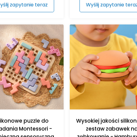
yślij zapytanie teraz
Wyślij zapytanie tera
likonowe puzzle do
Wysokiej jakości silik
adania Montessori -
zestaw zabawek n
pieczna sensoryczna
ząbkowanie - Hamburg