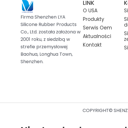
LINK
K
O USA
S
Firma Shenzhen LYA
Produkty
S
Silicone Rubber Products
d
Serwis Oem
Co., Ltd. została założona w
S
Aktualności
z
2001 roku, z siedzibą w
Kontakt
strefie przemysłowej
S
Baohua, Longhua Town,
Shenzhen.
COPYRIGHT© SHENZH