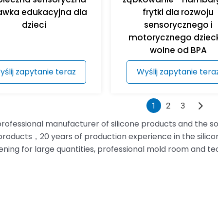
awka edukacyjna dla
frytki dla rozwoju
dzieci
sensorycznego i
motorycznego dziec
wolne od BPA
yślij zapytanie teraz
Wyślij zapytanie tera
1
2
3
 professional manufacturer of silicone products and the
 products，20 years of production experience in the silic
ning for large quantities, professional mold room and t