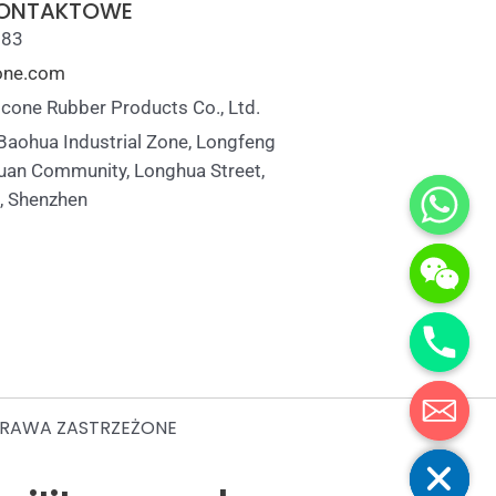
KONTAKTOWE
883
cone.com
icone Rubber Products Co., Ltd.
 Baohua Industrial Zone, Longfeng
uan Community, Longhua Street,
t, Shenzhen
 PRAWA ZASTRZEŻONE
Hide chaty