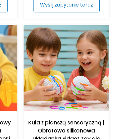
z
Wyślij zapytanie teraz
onowy
Kula z planszą sensoryczną |
a
Obrotowa silikonowa
er i
układanka Fidget Toy dla