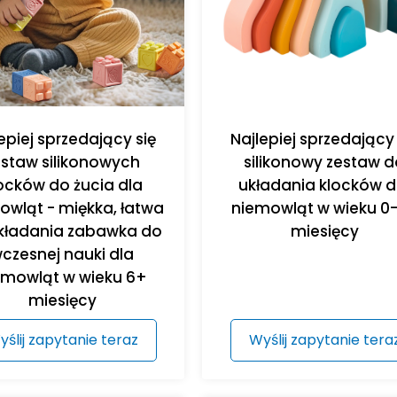
epiej sprzedający się
Najlepiej sprzedający 
estaw silikonowych
silikonowy zestaw d
ocków do żucia dla
układania klocków d
owląt - miękka, łatwa
niemowląt w wieku 0
kładania zabawka do
miesięcy
czesnej nauki dla
emowląt w wieku 6+
miesięcy
yślij zapytanie teraz
Wyślij zapytanie tera