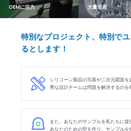
OEMに注力
大量生産
あなたはサンプルを提供する必
LYAには金型室、完成
要があるだけで、私たちはあな
があり、効率が高く、
たに原料調達、製造、生産、製
ードは中国国内をはる
特別なプロジェクト、特別でユ
品テスト、物流流通からワンス
ドしています。
るとします！
トップサービスを提供します。
シリコーン製品の写真や二次元図面を
秀な設計チームは問題を解決するのを
また、あなたのサンプルを私たちに提
あなたのための型を作り、サンプルを