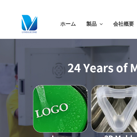
跳
至
内
ホーム
製品
会社概要
容