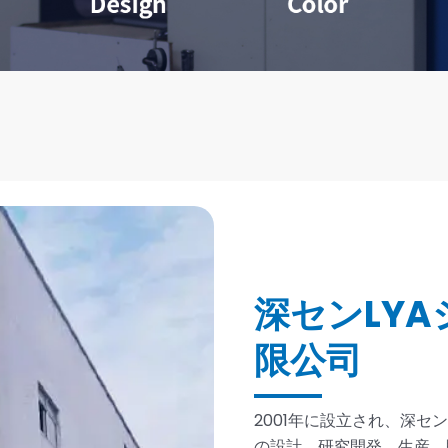
深センLY
限公司
2001年に設立され、深
の設計、研究開発、生産、