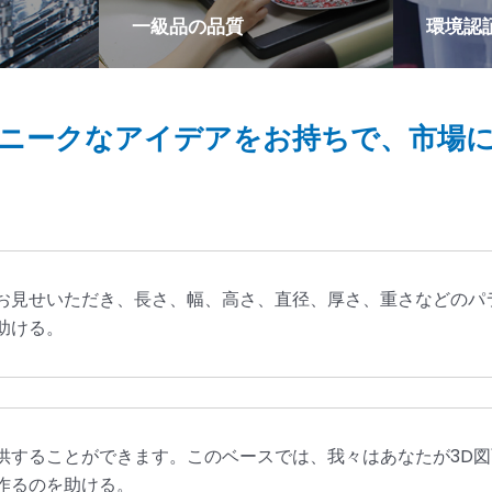
一級品の品質
環境認
品製造工場
リヤは「日本式経営管理システ
100%
納品スピ
ム」を採用し、混合材料試験セ
ての製品は
かにリー
ンター、半製品試験センター、
LFGB
ニークなアイデアをお持ちで、市場
製品試験センターを持ってお
り、製品の合格率は98%に達す
ることができます。
お見せいただき、長さ、幅、高さ、直径、厚さ、重さなどのパ
助ける。
供することができます。このベースでは、我々はあなたが3D
作るのを助ける。