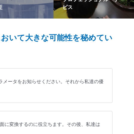
証
ビス
天然シリコーン原料、すべ
20年間外国貿易のOEMサービス
、UL、ROHS、FDA、
に焦点を当て、専門的な外国貿
に準拠しています。
易の顧客サービスチームを持っ
において大きな可能性を秘めてい
ており、ローカリゼーションの
思いやりのあるサービスを提供
するために、心配することはあ
りません。
ラメータをお知らせください。それから私達の優
図面に変換するのに役立ちます。その後、私達は