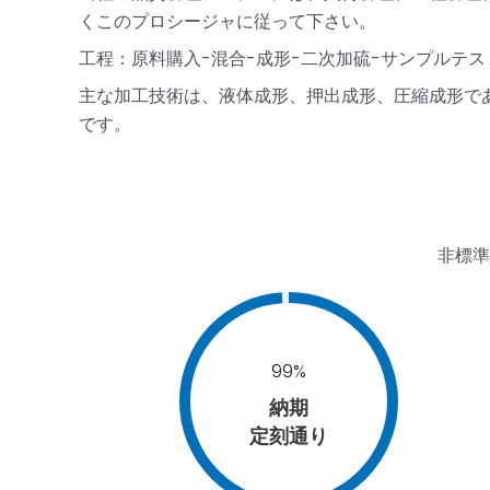
くこのプロシージャに従って下さい。
工程：原料購入-混合-成形-二次加硫-サンプルテ
主な加工技術は、液体成形、押出成形、圧縮成形で
です。
非標準
99%
納期
定刻通り