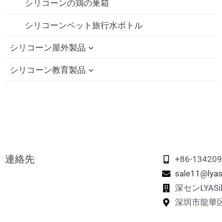
シリコーンの鶏の巣箱
シリコンおしゃぶりホルダーケース
シリコーンペット旅行水ボトル
シリコーン屋外製品
シリコーン教育製品
シリコン製折りたたみ式カップ
シリコン製ストローキャップ
シリコーン教育ブロック
シリコーン・トラベルセット
シリコンそわそわおもちゃ
シリコーン折りたたみランチボックス
シリコン・スタッキング・トイ
連絡先
シリコーンメモリーマッチングゲーム
+86-13420
sale11@lyas
シリコーン・パズル玩具
深センLYAS
深圳市龍華