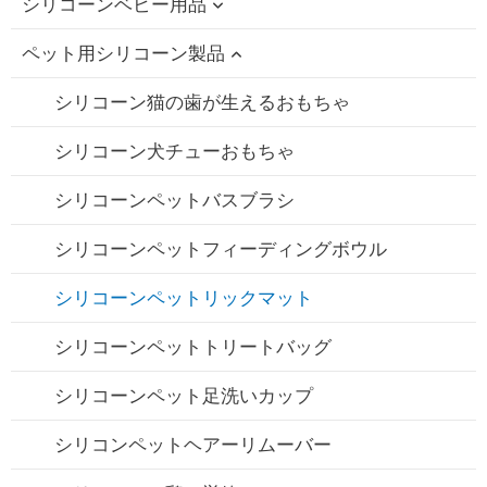
シリコーンベビー用品
ペット用シリコーン製品
シリコーンの赤ん坊の Bath のおもちゃ
シリコンボトルブラシ
シリコーン猫の歯が生えるおもちゃ
シリコン製フィーディングボウル/スプーンセッ
シリコーン犬チューおもちゃ
ト
シリコーンペットバスブラシ
シリコン・ビブ
シリコーンペットフィーディングボウル
シリコーン赤ちゃん歯固め
シリコーンペットリックマット
シリコーンおしゃぶり
シリコーンペットトリートバッグ
シリコン・ストローカップ
シリコーンペット足洗いカップ
シリコンストロー
シリコンペットヘアーリムーバー
シリコン製乳房ポンプ