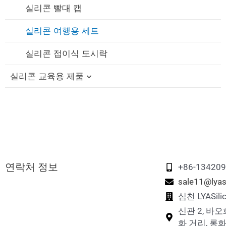
실리콘 턱받이
실리콘 펫 목욕 브러쉬
실리콘 빨대 캡
실리콘 아기 치발기
실리콘 반려동물 먹이 그릇
실리콘 여행용 세트
실리콘 젖꼭지
실리콘 반려동물 핥기 매트
실리콘 접이식 도시락
실리콘 교육용 제품
실리콘 빨대 컵
실리콘 반려동물 간식 가방
실리콘 빨대
실리콘 반려동물 발 세척 컵
실리콘 교육용 블록
실리콘 유축기
실리콘 반려동물 털 제거제
실리콘 피젯 장난감
실리콘 젖꼭지 홀더 케이스
실리콘 닭 둥지 상자
실리콘 스태킹 장난감
연락처 정보
실리콘 반려동물 여행용 물병
실리콘 메모리 매칭 게임
+86-13420
sale11@lyas
실리콘 퍼즐 장난감
심천 LYASi
신관 2, 바오
화 거리, 롱화