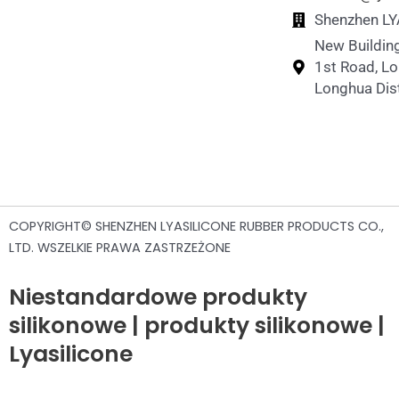
Silikonowe puzzle
Silikonowa butelka na wodę dla zwierząt
Shenzhen LYA
New Building
1st Road, L
Longhua Dist
COPYRIGHT© SHENZHEN LYASILICONE RUBBER PRODUCTS CO.,
LTD. WSZELKIE PRAWA ZASTRZEŻONE
Niestandardowe produkty
silikonowe | produkty silikonowe |
Lyasilicone