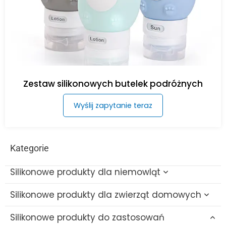
Zestaw silikonowych butelek podróżnych
Wyślij zapytanie teraz
Kategorie
Silikonowe produkty dla niemowląt
Silikonowe produkty dla zwierząt domowych
Silikonowe zabawki do kąpieli dla niemowląt
Silikonowe produkty do zastosowań
Silikonowa szczotka do butelek
Silikonowa zabawka na ząbkowanie dla