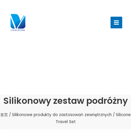
跳
至
Menu
内
głów
容
Silikonowy zestaw podróżny
首页
/
Silikonowe produkty do zastosowań zewnętrznych
/ Silicone
Travel Set