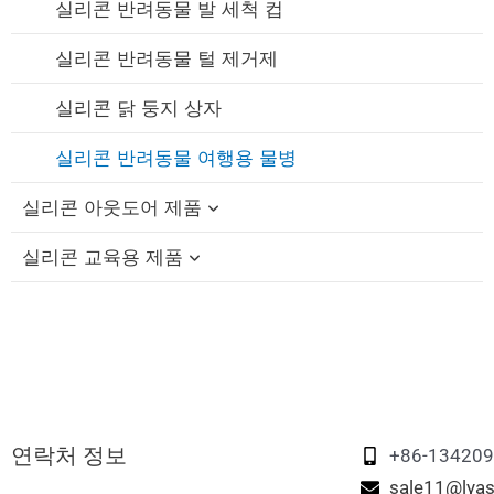
실리콘 빨대
실리콘 반려동물 발 세척 컵
실리콘 유축기
실리콘 반려동물 털 제거제
실리콘 젖꼭지 홀더 케이스
실리콘 닭 둥지 상자
실리콘 반려동물 여행용 물병
실리콘 아웃도어 제품
실리콘 교육용 제품
실리콘 접이식 컵
실리콘 빨대 캡
실리콘 교육용 블록
실리콘 여행용 세트
실리콘 피젯 장난감
실리콘 접이식 도시락
실리콘 스태킹 장난감
연락처 정보
실리콘 메모리 매칭 게임
+86-13420
sale11@lyas