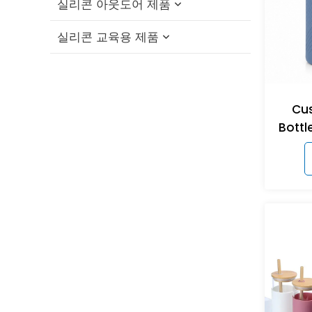
실리콘 아웃도어 제품
실리콘 보틀 브러쉬
실리콘 고양이 이빨 장난감
실리콘 교육용 제품
실리콘 수유 그릇 / 스푼 세트
실리콘 반려견 씹는 장난감
실리콘 접이식 컵
실리콘 턱받이
실리콘 펫 목욕 브러쉬
실리콘 빨대 캡
실리콘 교육용 블록
실리콘 아기 치발기
실리콘 반려동물 먹이 그릇
실리콘 여행용 세트
실리콘 피젯 장난감
Cus
Bottl
실리콘 젖꼭지
실리콘 반려동물 핥기 매트
실리콘 접이식 도시락
실리콘 스태킹 장난감
실리콘 빨대 컵
실리콘 반려동물 간식 가방
실리콘 메모리 매칭 게임
실리콘 빨대
실리콘 반려동물 발 세척 컵
실리콘 퍼즐 장난감
실리콘 유축기
실리콘 반려동물 털 제거제
실리콘 젖꼭지 홀더 케이스
실리콘 닭 둥지 상자
실리콘 반려동물 여행용 물병