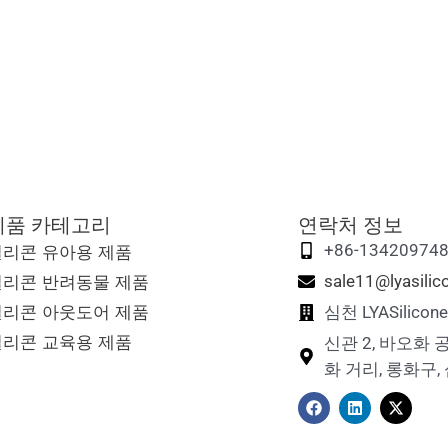
제품 카테고리
연락처 정보
실리콘 유아용 제품
+86-13420974
실리콘 반려동물 제품
sale11@lyasili
실리콘 아웃도어 제품
심천 LYASilic
실리콘 교육용 제품
신관 2, 바오화 
화 거리, 롱화구,
F
링
X
a
크
-
c
드
트
e
인
위