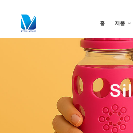
콘
텐
츠
홈
제품
로
건
너
뛰
기