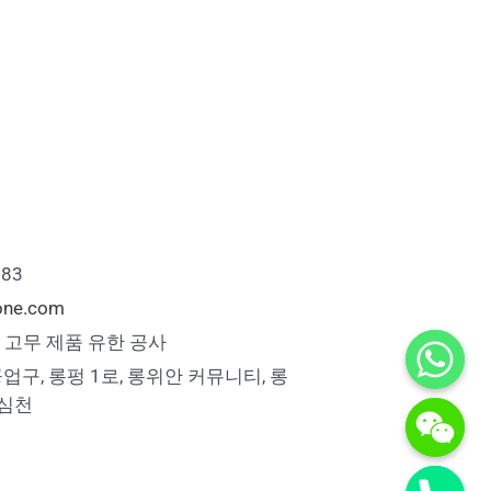
883
cone.com
one 고무 제품 유한 공사
공업구, 롱펑 1로, 롱위안 커뮤니티, 롱
 심천