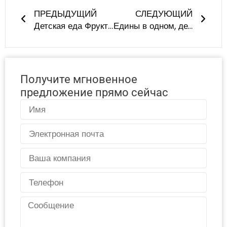
ПРЕДЫДУЩИЙ
СЛЕДУЮЩИЙ
Детская еда Фрукты кормилица силиконовые выдавливать бутылку ложка - безопасный, без беспорядка младенческой кормления ложка кормилица для легкой и веселой еды ребенка
Едины в одном, делимся радостью - LYA успешно провела мероприятие по тимбилдингу
Получите мгновенное
предложение прямо сейчас
Имя
Электронная
почта
Страна
Телефон
Сообщение