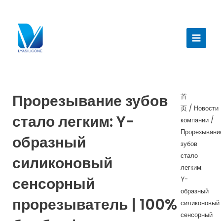
跳
至
Главн
内
меню
容
Прорезывание зубов
首
页
/
Новости
стало легким: Y-
компании
/
Прорезывани
образный
зубов
стало
силиконовый
легким:
сенсорный
Y-
образный
прорезыватель | 100%
силиконовый
сенсорный