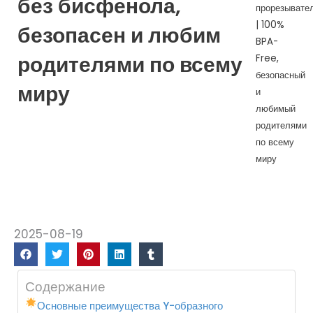
без бисфенола,
прорезывате
| 100%
безопасен и любим
BPA-
родителями по всему
Free,
безопасный
миру
и
любимый
родителями
по всему
миру
2025-08-19
Содержание
Основные преимущества Y-образного