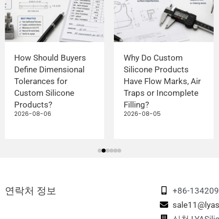
How Should Buyers
Why Do Custom
Define Dimensional
Silicone Products
Tolerances for
Have Flow Marks, Air
Custom Silicone
Traps or Incomplete
Products?
Filling?
2026-08-06
2026-08-05
연락처 정보
+86-13420
sale11@lyas
심천 LYASi