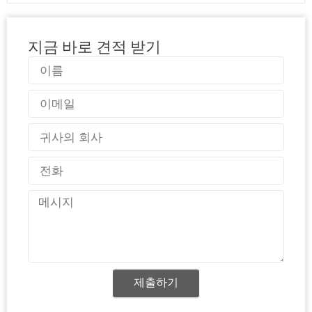
지금 바로 견적 받기
이
름
이
메
일
국
가
전
화
메
시
지
제출하기