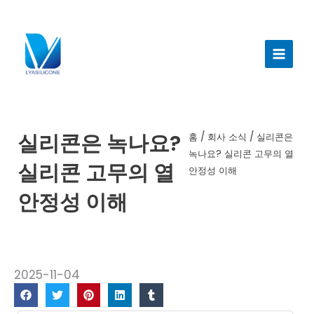
콘
텐
메
츠
인
로
건
메
너
뉴
뛰
기
실리콘은 녹나요?
홈
/
회사 소식
/ 실리콘은
녹나요? 실리콘 고무의 열
실리콘 고무의 열
안정성 이해
안정성 이해
2025-11-04