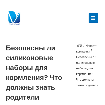
跳
至
Главн
内
меню
容
Безопасны ли
首页
/
Новости
компании
/
силиконовые
Безопасны ли
силиконовые
наборы для
наборы для
кормления?
кормления? Что
Что должны
должны знать
знать родители
родители