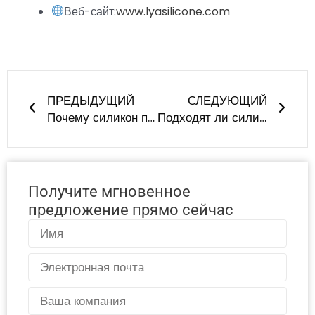
Веб-сайт:
www.lyasilicone.com
Пред
Сле
ПРЕДЫДУЩИЙ
СЛЕДУЮЩИЙ
Почему силикон превосходит нержавеющую сталь, стекло и пластик в современном производстве?
Подходят ли силиконовые игрушки для детей с чувствительной кожей?
Получите мгновенное
предложение прямо сейчас
Имя
Электронная
почта
Страна