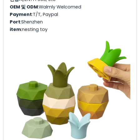
OEM 및 ODM
:Walmly Welcomed
Payment
:T/T, Paypal
Port
:Shenzhen
item
:nesting toy