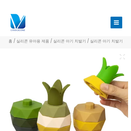
콘
텐
메
츠
인
로
건
메
너
홈
/
실리콘 유아용 제품
/
실리콘 아기 치발기
/ 실리콘 아기 치발기
뉴
뛰
기