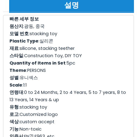
설명
빠른 세부 정보
원산지
:광동, 중국
모델 번호
:stacking toy
Plastic Type
:실리콘
재료
:silicone, stacking teether
스타일
:Construction Toy, DIY TOY
Quantity of Items in Set
:5pc
Theme
:PERSONS
성별
:유니섹스
Scale
:1:1
연령대
:0 to 24 Months, 2 to 4 Years, 5 to 7 years, 8 to
13 Years, 14 Years & up
유형
:stacking toy
로고
:Customized logo
색상
:custom accept
기능
:Non-toxic
인증서
:EN71 F963, etc