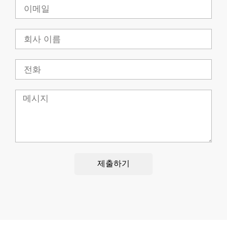
이
메
일
회
사
전
화
메
시
지
제출하기