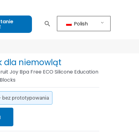
tanie
Polish
z
k dla niemowląt
uit Joy Bpa Free ECO Silicone Education
 Blocks
- bez prototypowania
a