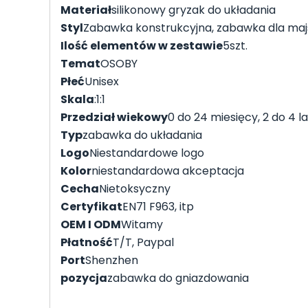
Materiał
silikonowy gryzak do układania
Styl
Zabawka konstrukcyjna, zabawka dla ma
Ilość elementów w zestawie
5szt.
Temat
OSOBY
Płeć
Unisex
Skala
:1:1
Przedział wiekowy
0 do 24 miesięcy, 2 do 4 lat,
Typ
zabawka do układania
Logo
Niestandardowe logo
Kolor
niestandardowa akceptacja
Cecha
Nietoksyczny
Certyfikat
EN71 F963, itp
OEM I ODM
Witamy
Płatność
T/T, Paypal
Port
Shenzhen
pozycja
zabawka do gniazdowania