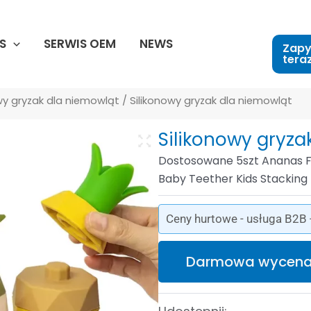
S
SERWIS OEM
NEWS
Zapy
tera
wy gryzak dla niemowląt
/ Silikonowy gryzak dla niemowląt
Silikonowy gryza
Dostosowane 5szt Ananas Fr
Baby Teether Kids Stacking
Ceny hurtowe - usługa B2B 
Darmowa wycen