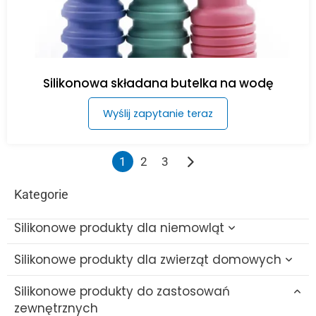
Silikonowa składana butelka na wodę
Wyślij zapytanie teraz
1
2
3
Kategorie
Silikonowe produkty dla niemowląt
Silikonowe produkty dla zwierząt domowych
Silikonowe zabawki do kąpieli dla niemowląt
Silikonowe produkty do zastosowań
Silikonowa szczotka do butelek
Silikonowa zabawka na ząbkowanie dla
zewnętrznych
kota