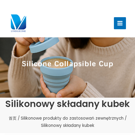
跳
至
Menu
内
głów
容
Silikonowy składany kubek
首页
/
Silikonowe produkty do zastosowań zewnętrznych
/
Silikonowy składany kubek