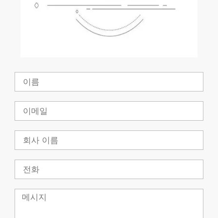
이
름
이
메
일
회
사
전
화
메
시
지