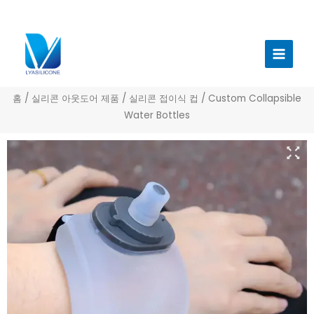
콘
텐
메
츠
인
로
건
메
너
홈
/
실리콘 아웃도어 제품
/
실리콘 접이식 컵
/ Custom Collapsible
뉴
뛰
Water Bottles
기