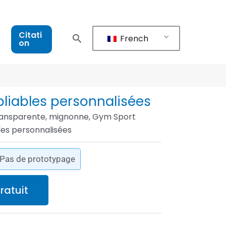
Citati
French
on
 pliables personnalisées
 transparente, mignonne, Gym Sport
bles personnalisées
- Pas de prototypage
ratuit