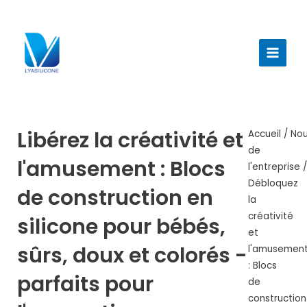
Aller
au
Menu
contenu
princi
Libérez la créativité et
Accueil
/
Nou
de
l'amusement : Blocs
l'entreprise
/
Débloquez
de construction en
la
créativité
silicone pour bébés,
et
sûrs, doux et colorés -
l'amusemen
: Blocs
parfaits pour
de
construction