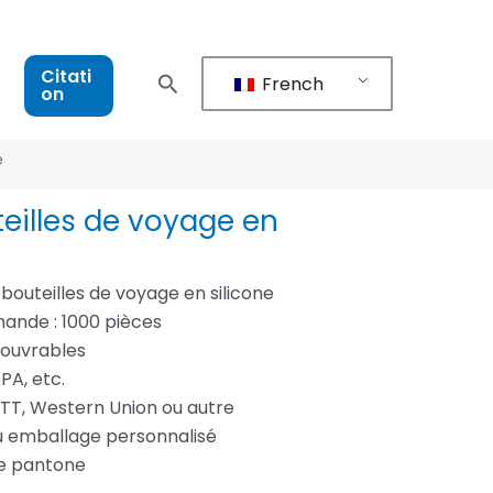
Citati
French
on
e
eilles de voyage en
bouteilles de voyage en silicone
ande : 1000 pièces
s ouvrables
BPA, etc.
 TT, Western Union ou autre
u emballage personnalisé
re pantone