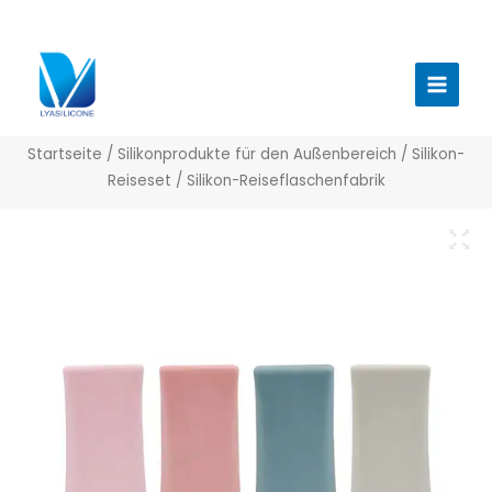
Zum
Inhalt
Haup
springen
Startseite
/
Silikonprodukte für den Außenbereich
/
Silikon-
Reiseset
/ Silikon-Reiseflaschenfabrik