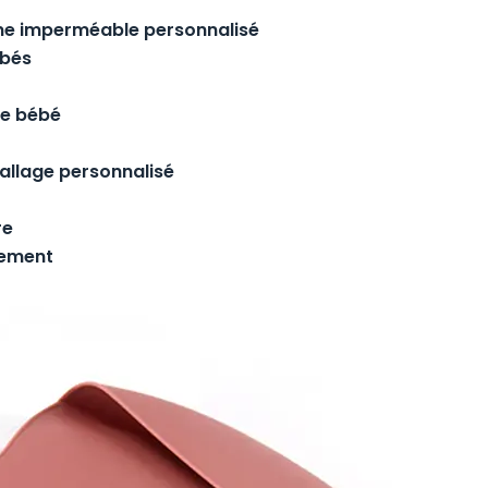
one imperméable personnalisé
ébés
de bébé
llage personnalisé
re
nement