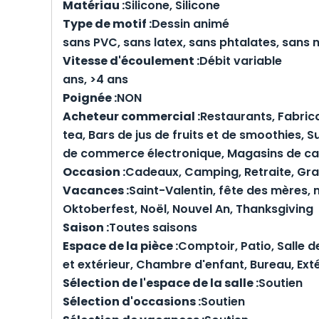
Matériau :
Silicone, Silic
Type de motif :
Dessin a
sans PVC, sans latex, sans phtalates, sans 
Vitesse d'écoulement :
Débit v
ans, >4 ans
Poignée :
NO
Acheteur commercial :
Restaurants, Fabrica
tea, Bars de jus de fruits et de smoothies, 
de commerce électronique, Magasins de cade
Occasion :
Cadeaux, Camping, Retraite, Gr
Vacances :
Saint-Valentin, fête des mères, 
Oktoberfest, Noël, Nouvel An, Thanksgiving
Saison :
Toutes saisons
Espace de la pièce :
Comptoir, Patio, Salle d
et extérieur, Chambre d'enfant, Bureau, Ex
Sélection de l'espace de la salle :
Soutien
Sélection d'occasions :
Soutien