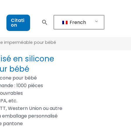
Citati
French
on
one imperméable pour bébé
isé en silicone
ur bébé
licone pour bébé
ande : 1000 pièces
s ouvrables
BPA, etc.
 TT, Western Union ou autre
u emballage personnalisé
re pantone