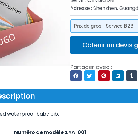
Servir : OEM&ODM
Adresse : Shenzhen, Guang
Prix de gros - Service B2B 
Obtenir un devis g
Partager avec :
scription
zed waterproof baby bib.
ine
Numéro de modèle :
LYA
-001