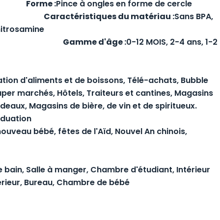
one
Forme :
Pince à ongles en forme de cercle
nimé
Caractéristiques du matériau :
Sans BPA,
nitrosamine
ariable
Gamme d'âge :
0-12 MOIS, 2-4 ans, 1-2
N
tion d'aliments et de boissons, Télé-achats, Bubble
Super marchés, Hôtels, Traiteurs et cantines, Magasins
aux, Magasins de bière, de vin et de spiritueux.
aduation
nouveau bébé, fêtes de l'Aïd, Nouvel An chinois,
e bain, Salle à manger, Chambre d'étudiant, Intérieur
térieur, Bureau, Chambre de bébé