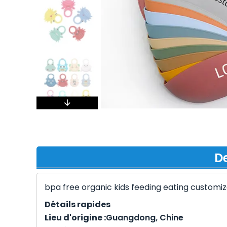
De
bpa free organic kids feeding eating customi
Détails rapides
Lieu d'origine :
Guangdong, Ch