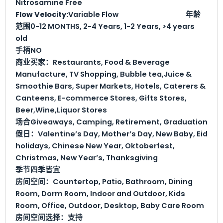
Nitrosamine Free
Flow Velocity:
Variable Flow
年龄
范围
0-12 MONTHS, 2-4 Years, 1-2 Years, >4 years
old
手柄
NO
商业买家：
Restaurants, Food & Beverage
Manufacture, TV Shopping, Bubble tea,Juice &
Smoothie Bars, Super Markets, Hotels, Caterers &
Canteens, E-commerce Stores, Gifts Stores,
Beer,Wine,Liquor Stores
场合
Giveaways, Camping, Retirement, Graduation
假日：
Valentine’s Day, Mother’s Day, New Baby, Eid
holidays, Chinese New Year, Oktoberfest,
Christmas, New Year’s, Thanksgiving
季节
四季皆宜
房间空间：
Countertop, Patio, Bathroom, Dining
Room, Dorm Room, Indoor and Outdoor, Kids
Room, Office, Outdoor, Desktop, Baby Care Room
房间空间选择：
支持