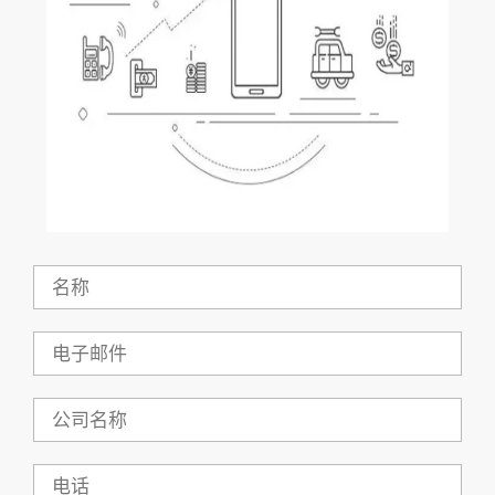
名
称
电
子
邮
件
公
司
名
称
电