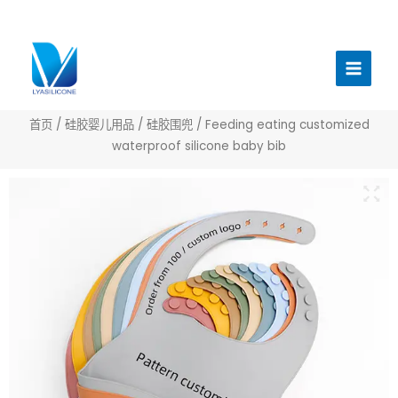
跳
至
主
内
菜
容
单
首页
/
硅胶婴儿用品
/
硅胶围兜
/ Feeding eating customized
waterproof silicone baby bib