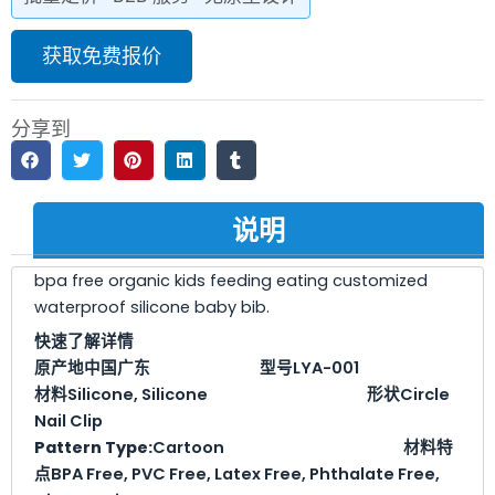
获取免费报价
分享到
说明
bpa free organic kids feeding eating customized
waterproof silicone baby bib.
快速了解详情
原产地
中国广东
型号
LYA
-001
材料
Silicone, Silicone
形状
Circle
Nail Clip
Pattern Type:
Cartoon
材料特
点
BPA Free, PVC Free, Latex Free, Phthalate Free,