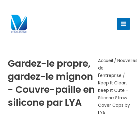
Aller
au
Menu
contenu
princi
Gardez-le propre,
Accueil
/
Nouvelles
de
gardez-le mignon
l'entreprise
/
Keep It Clean,
- Couvre-paille en
Keep It Cute -
Silicone Straw
silicone par LYA
Cover Caps by
LYA