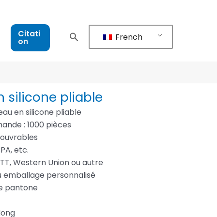
Citati
French
on
n silicone pliable
eau en silicone pliable
ande : 1000 pièces
s ouvrables
BPA, etc.
 TT, Western Union ou autre
u emballage personnalisé
re pantone
dong