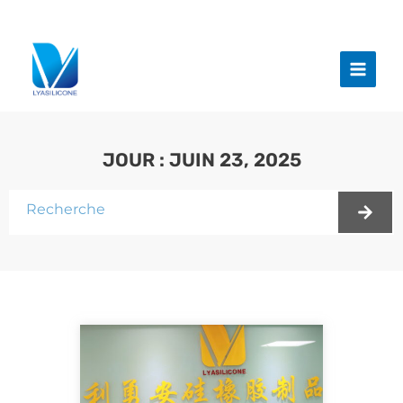
Aller
au
Menu
contenu
princi
JOUR : JUIN 23, 2025
Rechercher