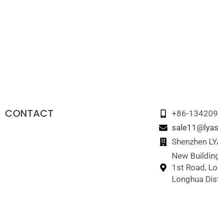
CONTACT
+86-13420
sale11@lyas
Shenzhen LYA
New Building
1st Road, L
Longhua Dist