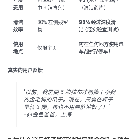
年度
¥1500+ （湿
¥0
(水）或 ¥39/年
费用
巾 + 消毒剂）
（清洁药片）
清洁
30% 左侧残留
98% 经过深度清
效率
物
洁
(经实验室测试）
使用
可在任何地方使用汽
仅限主页
地点
车/旅行/停车！
真实的用户反馈
:
"以前，我需要 5 块抹布才能擦干净我
的金毛狗的爪子。现在，只需在杯子
里转 3 圈，再也不用弄脏地板了！"
-@金色爸爸，上海