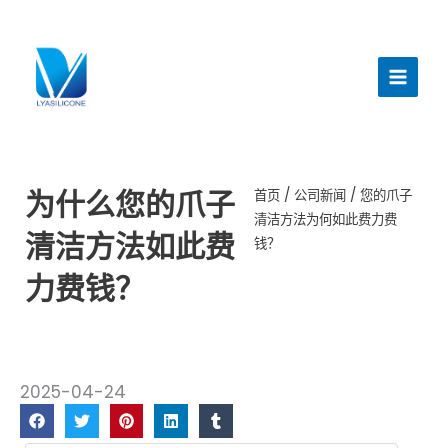
跳
至
主
内
菜
容
单
为什么您的爪子
首页
/
公司新闻
/ 您的爪子
清洁方法为何如此费力费
清洁方法如此费
钱？
力费钱？
2025-04-24