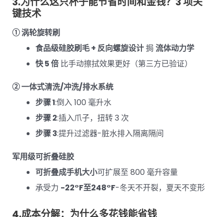
3.为什么这只杯子能节省时间和金钱？3 项关
键技术
① 涡轮旋转刷
食品级硅胶刷毛 + 反向螺旋设计
挶
流体动力学
快 5 倍
比手动擦拭效果更好（第三方已验证）
② 一体式清洗/冲洗/排水系统
步骤 1
:倒入 100 毫升水
步骤 2
:插入爪子，扭转 3 次
步骤 3
:提升过滤器-脏水排入隔离隔间
军用级可折叠硅胶
可折叠成手机大小
可扩展至 800 毫升容量
承受力
-22°F至248°F
-冬天不开裂，夏天不变形
4.成本分解：为什么多花钱能省钱