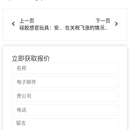
上一页
下一
上一页
下一页
硅胶感官玩具：安全与探索
在关税飞涨的情况下，美国客户为何坚定地选择 LYA SILICONE 工厂？
立即获取报价
名
称
电
子
邮
国
件
家
电
话
留
言