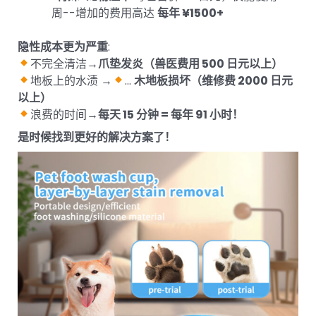
周--增加的费用高达
每年 ¥1500+
隐性成本更为严重
:
不完全清洁→
爪垫发炎（兽医费用 500 日元以上）
地板上的水渍 →
...
木地板损坏（维修费 2000 日元
以上）
浪费的时间→
每天 15 分钟 = 每年 91 小时！
是时候找到更好的解决方案了！