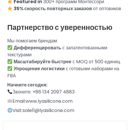
Featured in
300+ программ Монтессори
35% скорость повторных заказов
от оптовиков
Партнерство с уверенностью
Мы помогаем брендам:
Дифференцировать
с запатентованными
текстурами
Масштабируйте быстрее
с MOQ от 500 единиц
Упрощение логистики
с готовыми наборами на
FBA
Начните сегодня:
Звоните: +86 134 2097 4883
Email:www.lyasilicone.com
Visit:sale11@lyasilicone.com
Пред
Сле