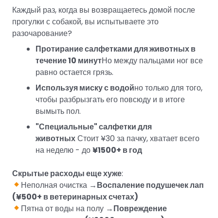
Каждый раз, когда вы возвращаетесь домой после
прогулки с собакой, вы испытываете это
разочарование?
Протирание салфетками для животных в
течение 10 минут
Но между пальцами ног все
равно остается грязь.
Используя миску с водой
но только для того,
чтобы разбрызгать его повсюду и в итоге
вымыть пол.
"Специальные" салфетки для
животных
Стоит ¥30 за пачку, хватает всего
на неделю - до
¥1500+ в год
Скрытые расходы еще хуже
:
Неполная очистка →
Воспаление подушечек лап
(¥500+ в ветеринарных счетах)
Пятна от воды на полу →
Повреждение