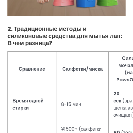
2. Традиционные методы и
силиконовые средства для мытья лап:
В чем разница?
Сил
мочал
Сравнение
Салфетки/миска
(на
PawsO
20
Время одной
сек
(вра
8-15 мин
стирки
щетка а
очищает
¥1500+ (салфетки
¥0
(толь