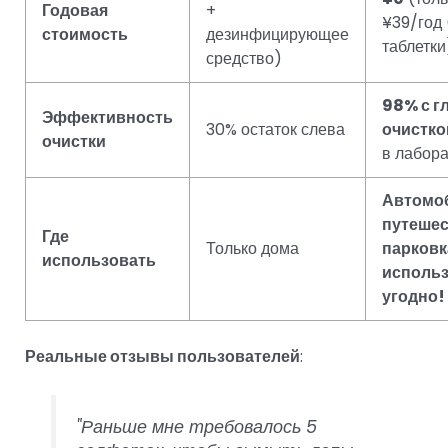
Годовая
+
¥39/год
стоимость
дезинфицирующее
таблетки
средство)
98% с г
Эффективность
30% остаток слева
очистко
очистки
в лабор
Автомо
путешес
Где
Только дома
парковк
использовать
использ
угодно!
Реальные отзывы пользователей
:
"Раньше мне требовалось 5