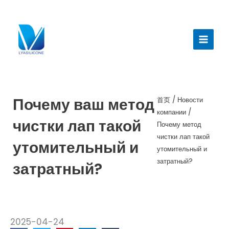
跳
至
Главн
内
меню
容
Почему ваш метод
首页
/
Новости
компании
/
чистки лап такой
Почему метод
чистки лап такой
утомительный и
утомительный и
затратный?
затратный?
2025-04-24