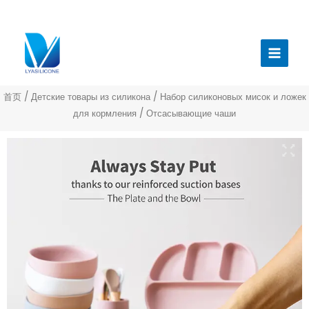
跳
至
Главн
内
меню
容
首页
/
Детские товары из силикона
/
Набор силиконовых мисок и ложек
для кормления
/ Отсасывающие чаши