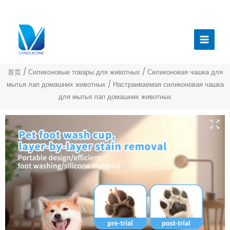
跳
至
Главн
内
меню
容
首页
/
Силиконовые товары для животных
/
Силиконовая чашка для
мытья лап домашних животных
/ Настраиваемая силиконовая чашка
для мытья лап домашних животных