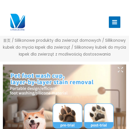
跳
至
Menu
内
głów
容
首页
/
Silikonowe produkty dla zwierząt domowych
/
Sillikonowy
kubek do mycia łapek dla zwierząt
/ Silikonowy kubek do mycia
łapek dla zwierząt z możliwością dostosowania