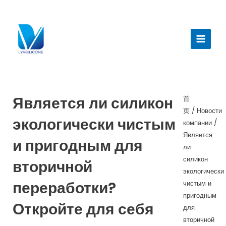
跳
至
Главн
内
меню
容
Является ли силикон
首
页
/
Новости
экологически чистым
компании
/
Является
и пригодным для
ли
силикон
вторичной
экологически
переработки?
чистым и
пригодным
Откройте для себя
для
вторичной