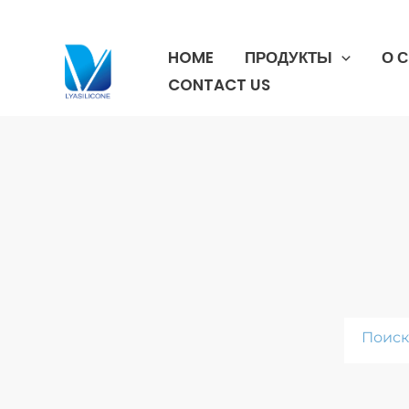
跳
至
HOME
ПРОДУКТЫ
О 
内
容
CONTACT US
Поиск