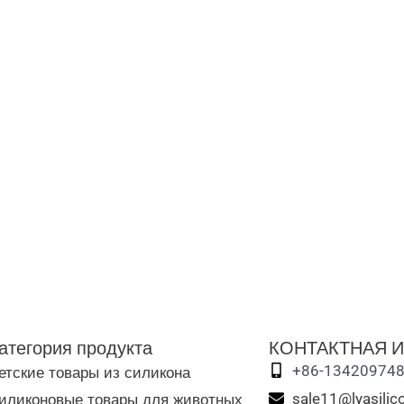
атегория продукта
КОНТАКТНАЯ 
етские товары из силикона
+86-13420974
иликоновые товары для животных
sale11@lyasili