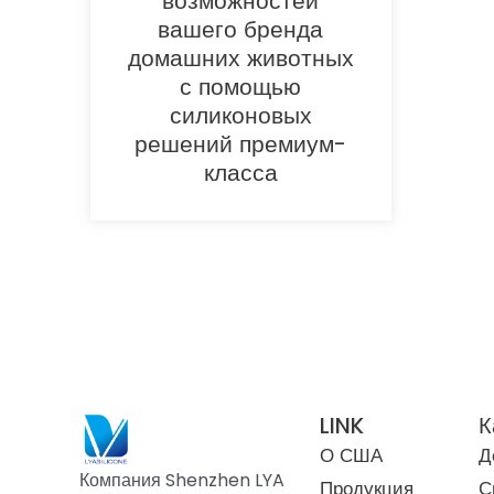
возможностей
вашего бренда
домашних животных
с помощью
силиконовых
решений премиум-
класса
LINK
К
О США
Д
Компания Shenzhen LYA
Продукция
С