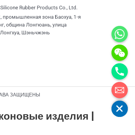
licone Rubber Products Co., Ltd.
, промышленная зона Баохуа, 1-я
г, община Лонгюань, улица
 Лонгхуа, Шэньчжэнь
 ПРАВА ЗАЩИЩЕНЫ
Скрыть чати
коновые изделия |