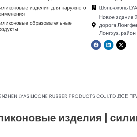
иликоновые изделия для наружного
Шэньчжэнь LYASi
рименения
Новое здание 2
иликоновые образовательные
дорога Лонгфен
родукты
Лонгхуа, район
F
L
X
a
i
-
c
n
t
e
k
w
b
e
i
o
d
t
o
i
t
k
n
e
r
NZHEN LYASILICONE RUBBER PRODUCTS CO., LTD .ВСЕ
ликоновые изделия | сили