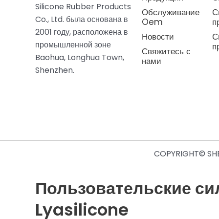
Silicone Rubber Products
Обслуживание
С
Co., Ltd. была основана в
Oem
п
2001 году, расположена в
Новости
С
промышленной зоне
п
Свяжитесь с
Baohua, Longhua Town,
нами
Shenzhen.
COPYRIGHT© SHE
Пользовательские си
Lyasilicone