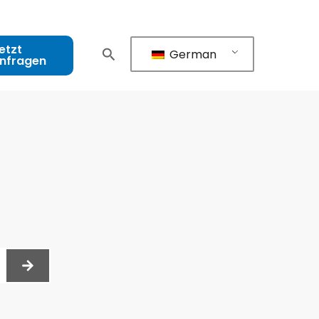
etzt
German
nfragen