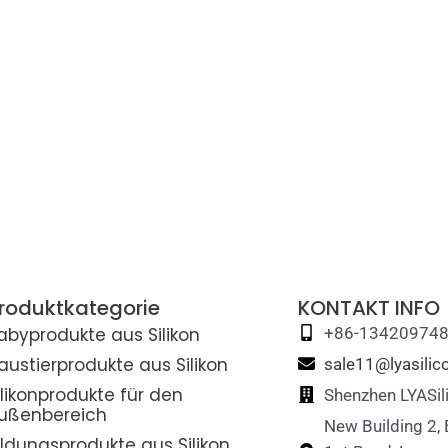
roduktkategorie
KONTAKT INFO
abyprodukte aus Silikon
+86-13420974
austierprodukte aus Silikon
sale11@lyasili
ilikonprodukte für den
Shenzhen LYASil
ußenbereich
New Building 2,
ildungsprodukte aus Silikon