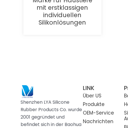
Marke für Haustiere
mit erstklassigen
individuellen
Silikonlösungen
LINK
P
Über US
B
Shenzhen LYA Silicone
Produkte
H
Rubber Products Co. wurde
OEM-Service
S
2001 gegründet und
A
Nachrichten
befindet sich in der Baohua
B