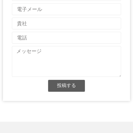
電
子
メ
国
ー
名
ル
電
話
メ
ッ
セ
ー
ジ
投稿する