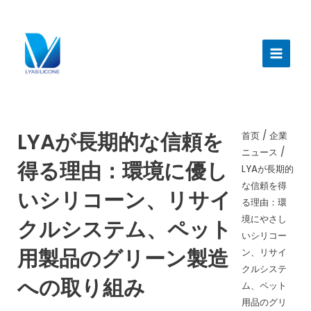
跳
至
メ
内
イ
容
ン
メ
ニ
LYAが長期的な信頼を
首页
/
企業
ニュース
/
ュ
得る理由：環境に優し
LYAが長期的
ー
な信頼を得
いシリコーン、リサイ
る理由：環
境にやさし
クルシステム、ペット
いシリコー
用製品のグリーン製造
ン、リサイ
クルシステ
への取り組み
ム、ペット
用品のグリ