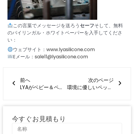
この言葉でメッセージを送ろう
セーフ
そして、無料
のバイリンガル・ホワイトペーパーを入手してくださ
い：
ウェブサイト：
www.lyasilicone.com
Eメール：
sale11@lyasilicone.com
Prev
次の
前へ
次のページ
LYAがベビー＆ペット用シリコーン製品市場で信頼を勝ち取るまで
環境に優しいペット、よりスマートな製造
今すぐお見積もり
名
称