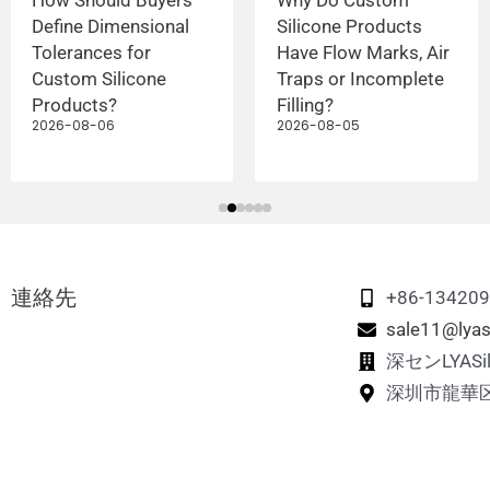
Define Dimensional
Silicone Products
Tolerances for
Have Flow Marks, Air
Custom Silicone
Traps or Incomplete
Products?
Filling?
2026-08-06
2026-08-05
連絡先
+86-13420
sale11@lyas
深センLYAS
深圳市龍華