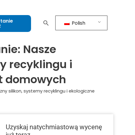
tanie
Polish
z
nie: Nasze
 recyklingu i
ząt domowych
silikon, systemy recyklingu i ekologiczne
Uzyskaj natychmiastową wycenę
już teraz