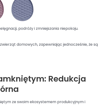
elęgnacji, podróży i zmniejszania niepokoju.
a zwierząt domowych, zapewniając jednocześnie, że są
zamkniętym: Redukcja
tórna
kniętym ze swoim ekosystemem produkcyjnym i