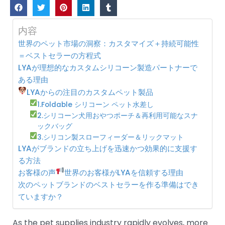
内容
世界のペット市場の洞察：カスタマイズ＋持続可能性
＝ベストセラーの方程式
LYAが理想的なカスタムシリコーン製造パートナーで
ある理由
LYAからの注目のカスタムペット製品
1.Foldable シリコーン ペット水差し
2.シリコーン犬用おやつポーチ＆再利用可能なスナ
ックバッグ
3.シリコン製スローフィーダー＆リックマット
LYAがブランドの立ち上げを迅速かつ効果的に支援す
る方法
お客様の声
世界のお客様がLYAを信頼する理由
次のペットブランドのベストセラーを作る準備はでき
ていますか？
As the pet supplies industry rapidly evolves, more