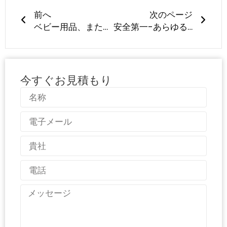
前へ
次のページ
ベビー用品、また大量リコール！
安全第一-あらゆる赤ん坊のシリコーンプロダクトの中心のキーワード
今すぐお見積もり
名
称
電
子
メ
国
ー
名
ル
電
話
メ
ッ
セ
ー