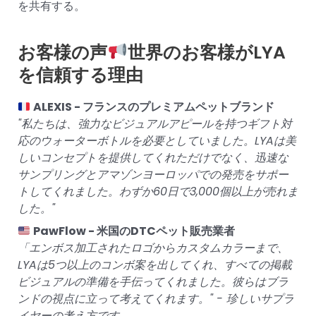
を共有する。
お客様の声
世界のお客様がLYA
を信頼する理由
ALEXIS - フランスのプレミアムペットブランド
"私たちは、強力なビジュアルアピールを持つギフト対
応のウォーターボトルを必要としていました。LYAは美
しいコンセプトを提供してくれただけでなく、迅速な
サンプリングとアマゾンヨーロッパでの発売をサポー
トしてくれました。わずか60日で3,000個以上が売れま
した。"
PawFlow - 米国のDTCペット販売業者
「エンボス加工されたロゴからカスタムカラーまで、
LYAは5つ以上のコンボ案を出してくれ、すべての掲載
ビジュアルの準備を手伝ってくれました。彼らはブラ
ンドの視点に立って考えてくれます。" - 珍しいサプラ
イヤーの考え方です。