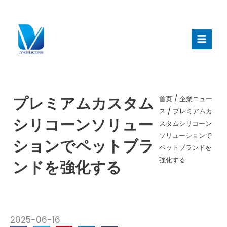
跳
至
メ
内
イ
容
ン
メ
ニ
プレミアムカスタム
首页
/
企業ニュー
ス
/ プレミアムカ
ュ
シリコーンソリュー
スタムシリコーン
ー
ソリューションで
ションでペットブラ
ペットブランドを
強化する
ンドを強化する
2025-06-16