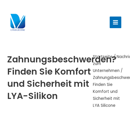
Zum
Inhalt
Haup
springen
Zahnungsbeschwerden?
Startseite
/
Nachri
zum
Finden Sie Komfort
Unternehmen
/
Zahnungsbeschwe
und Sicherheit mit
Finden Sie
Komfort und
LYA-Silikon
Sicherheit mit
LYA Silicone