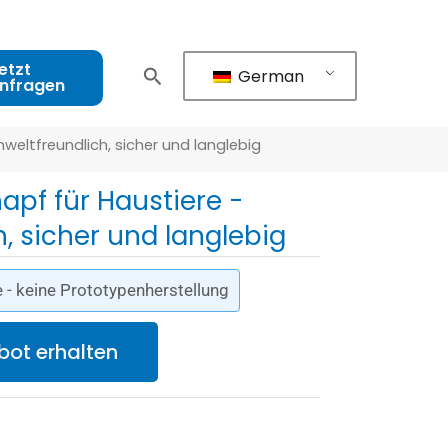
etzt
German
nfragen
mweltfreundlich, sicher und langlebig
napf für Haustiere -
, sicher und langlebig
 - keine Prototypenherstellung
bot erhalten