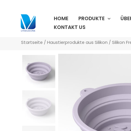
Zum
Inhalt
HOME
PRODUKTE
ÜBE
springen
KONTAKT US
Startseite
/
Haustierprodukte aus Silikon
/
Silikon F