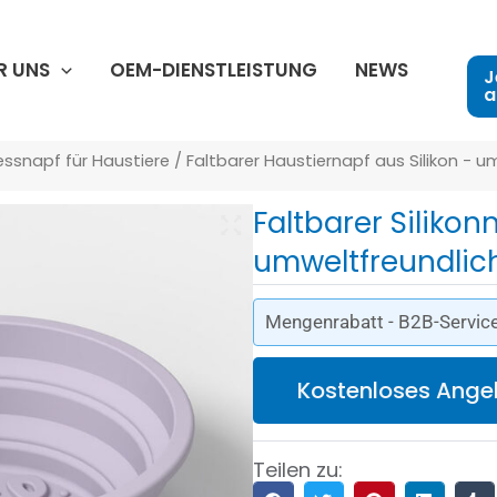
R UNS
OEM-DIENSTLEISTUNG
NEWS
J
a
ressnapf für Haustiere
/ Faltbarer Haustiernapf aus Silikon - u
Faltbarer Silikon
umweltfreundlich
Mengenrabatt - B2B-Service
Kostenloses Ange
Teilen zu: