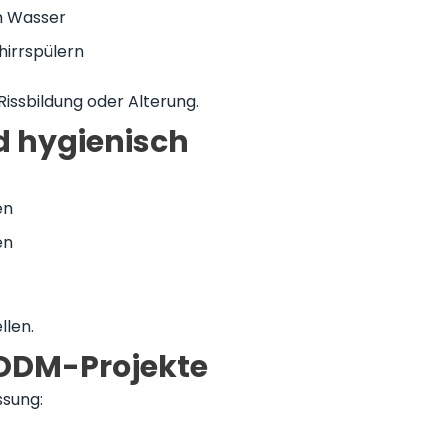
em Wasser
hirrspülern
Rissbildung oder Alterung.
nd hygienisch
en
en
llen.
/ODM-Projekte
ssung: