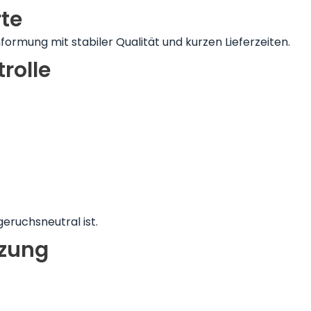
te
nformung mit stabiler Qualität und kurzen Lieferzeiten.
rolle
geruchsneutral ist.
tzung