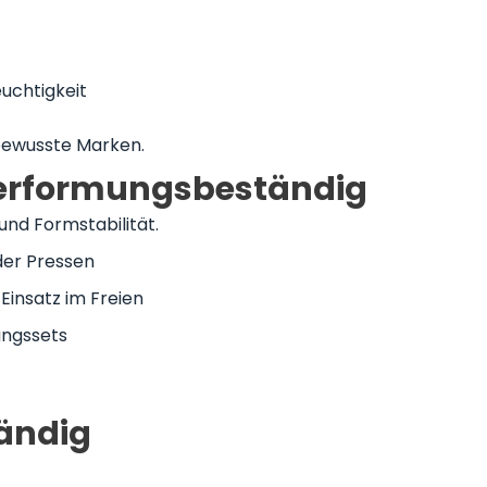
uchtigkeit
bewusste Marken.
 verformungsbeständig
 und Formstabilität.
der Pressen
Einsatz im Freien
ungssets
tändig