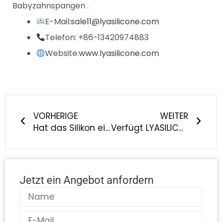
Babyzahnspangen .
E-Mail:
sale11@lyasilicone.com
Telefon: +86-13420974883
Website:
www.lyasilicone.com
Prev
Näch
VORHERIGE
WEITER
Hat das Silikon einen seltsamen Geruch oder eine klebrige Oberfläche (was auf minderwertiges Silikon hinweist)?
Verfügt LYASILICONE über die Fähigkeit zum Two-Shot-Spritzgießen, Overmolding und Multi-Material-Molding?
Jetzt ein Angebot anfordern
Name
E-