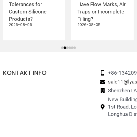
Tolerances for
Have Flow Marks, Air
Custom Silicone
Traps or Incomplete
Products?
Filling?
2026-08-06
2026-08-05
KONTAKT INFO
+86-13420
sale11@lyas
Shenzhen LYA
New Building
1st Road, L
Longhua Dist