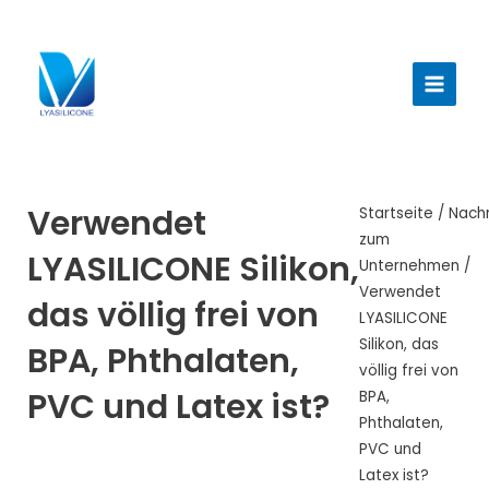
Zum
Inhalt
Haup
springen
Verwendet
Startseite
/
Nachr
zum
LYASILICONE Silikon,
Unternehmen
/
Verwendet
das völlig frei von
LYASILICONE
Silikon, das
BPA, Phthalaten,
völlig frei von
PVC und Latex ist?
BPA,
Phthalaten,
PVC und
Latex ist?