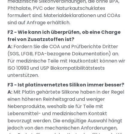
medizinische Silikonverbindungen, die ohne BPA,
Phthalate, PVC oder Naturkautschuklatex
formuliert sind. Materialdeklarationen und COAs
sind auf Anfrage erhältlich.
F2 - Wie kann ich überprüfen, ob eine Charge
frei von Zusatzstoffen ist?
A:
Fordern Sie die COA und Prüfberichte Dritter
(SGS, LFGB, FDA-bezogene Dokumentation) an.
Für medizinische Teile mit Hautkontakt können wir
ISO 10993 und USP Biokompatibilitätstests
unterstützen.
F3 - Ist platinvernetztes Silikon immer besser?
A:
Mit Platin gehärtete Silikone haben in der Regel
einen höheren Reinheitsgrad und weniger
Nebenprodukte, weshalb sie für Teile mit
Lebensmittel- und medizinischem Kontakt
bevorzugt werden. Die endgültige Auswahl hängt
jedoch von den mechanischen Anforderungen,