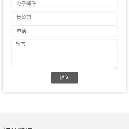
电
子
邮
国
件
家
电
话
留
言
提交