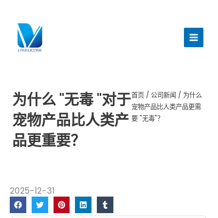
跳
至
主
内
菜
容
单
为什么 "无毒 "对于
首页
/
公司新闻
/ 为什么
宠物产品比人类产品更需
宠物产品比人类产
要 "无毒"？
品更重要？
2025-12-31