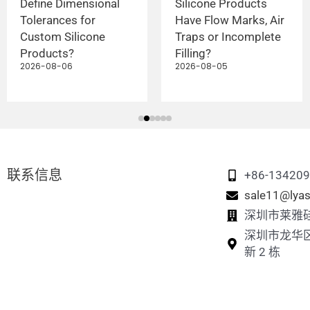
Define Dimensional
Silicone Products
Tolerances for
Have Flow Marks, Air
Custom Silicone
Traps or Incomplete
Products?
Filling?
2026-08-06
2026-08-05
联系信息
+86-13420
sale11@lyas
深圳市莱雅
深圳市龙华
新 2 栋