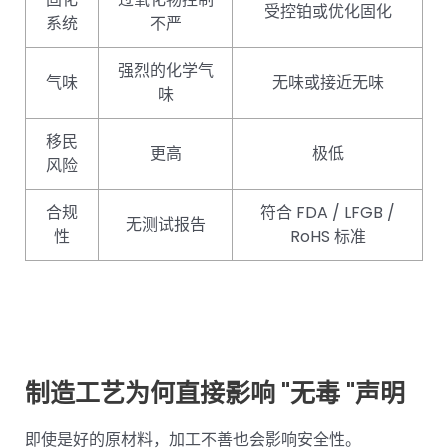
受控铂或优化固化
系统
不严
强烈的化学气
气味
无味或接近无味
味
移民
更高
极低
风险
合规
符合 FDA / LFGB /
无测试报告
性
RoHS 标准
制造工艺为何直接影响 "无毒 "声明
即使是好的原材料，加工不善也会影响安全性。