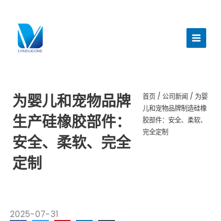
跳
至
主
内
菜
容
单
为婴儿和宠物品牌
首页
/
公司新闻
/ 为婴
儿和宠物品牌制造硅橡
生产硅橡胶部件：
胶部件：安全、柔软、
完全定制
安全、柔软、完全
定制
2025-07-31