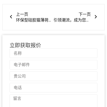
上一页
下一
上一页
下一页
环保型硅胶猫薄荷球玩具--经久耐用、咀嚼安全，为好奇的猫咪带来无穷乐趣！
引领潮流，成为您值得信赖的定制硅胶婴儿玩具制造商 | LYA Silicone
立即获取报价
名
称
电
子
邮
国
件
家
电
话
留
言