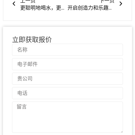
上一页
下一页
更聪明地喝水，更清洁地生活--发现 LYA 硅胶吸管盖的力量 | 2025 年每个家庭和品牌的环保必备品
开启创造力和乐趣：安全、柔软、多彩的硅胶婴儿积木套装 - 最适合早期学习！
立即获取报价
名
称
电
子
邮
国
件
家
电
话
留
言