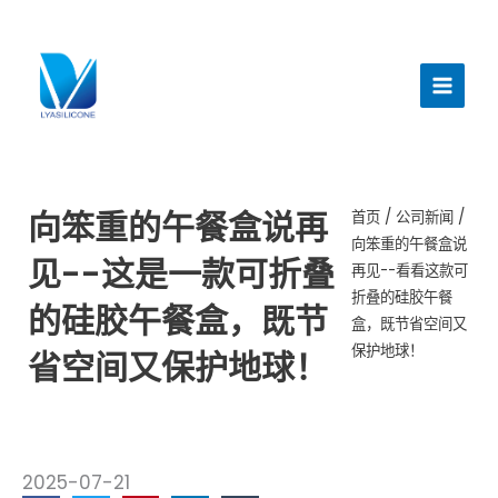
跳
至
主
内
菜
容
单
向笨重的午餐盒说再
首页
/
公司新闻
/
向笨重的午餐盒说
见--这是一款可折叠
再见--看看这款可
折叠的硅胶午餐
的硅胶午餐盒，既节
盒，既节省空间又
保护地球！
省空间又保护地球！
2025-07-21