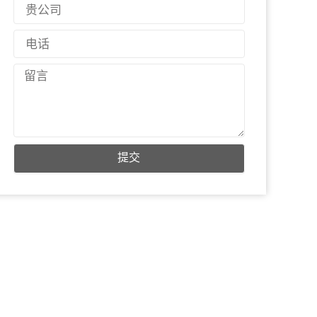
国
件
家
电
话
留
言
提交