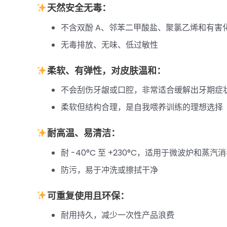
天然安全无毒：
不含双酚 A、邻苯二甲酸盐、聚氯乙烯和有害
无毒排放、无味、低过敏性
柔软、有弹性，对皮肤温和：
不会刮伤牙龈或口腔，非常适合缓解出牙期症
柔软但结构合理，是自我喂养训练的理想选择
耐高温、易清洁：
耐 -40°C 至 +230°C，适用于微波炉和蒸汽
防污，易于冲洗或擦拭干净
可重复使用且环保：
耐用持久，减少一次性产品浪费