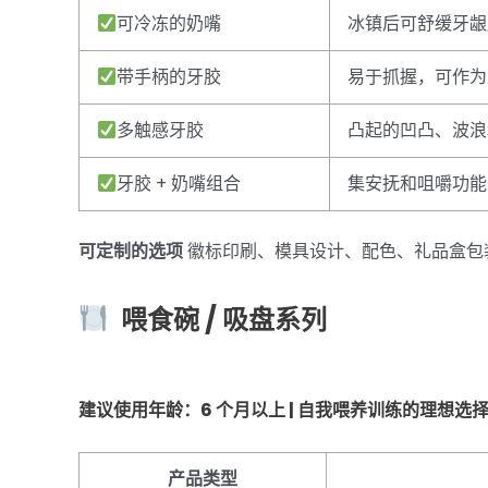
可冷冻的奶嘴
冰镇后可舒缓牙龈
带手柄的牙胶
易于抓握，可作为
多触感牙胶
凸起的凹凸、波浪
牙胶 + 奶嘴组合
集安抚和咀嚼功能
可定制的选项
徽标印刷、模具设计、配色、礼品盒包
喂食碗
/ 吸盘系列
建议使用年龄：6 个月以上 | 自我喂养训练的理想选
产品类型