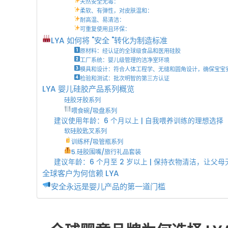
天然安全无毒：
柔软、有弹性，对皮肤温和：
耐高温、易清洁：
可重复使用且环保：
LYA 如何将 "安全 "转化为制造标准
原材料：经认证的全球级食品和医用硅胶
工厂系统：婴儿级管理的洁净室环境
模具和设计：符合人体工程学、无缝和圆角设计，确保宝宝
检验和测试：批次明智的第三方认证
LYA 婴儿硅胶产品系列概览
硅胶牙胶系列
喂食碗/吸盘系列
建议使用年龄：6 个月以上 | 自我喂养训练的理想选择
软硅胶匙叉系列
训练杯/吸管瓶系列
5.硅胶围嘴/旅行礼品套装
建议年龄：6 个月至 2 岁以上 | 保持衣物清洁，让父
全球客户为何信赖 LYA
安全永远是婴儿产品的第一道门槛