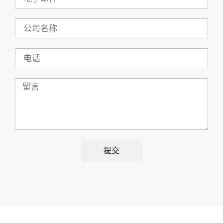
子
邮
件
公
司
名
称
电
话
留
言
提交