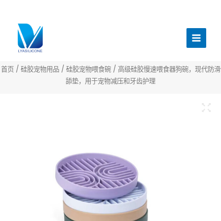
跳
至
主
内
菜
容
单
首页
/
硅胶宠物用品
/
硅胶宠物喂食碗
/ 高级硅胶慢速喂食器狗碗，现代防滑
舔垫，用于宠物减压和牙齿护理