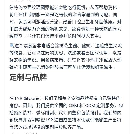
独特的表面纹理图案能让宠物吃得更慢，从而帮助消化，
防止噎住或腹胀--这是吃得快的宠物常遇到的问题。同
时，舔食可刺激唾液分泌，改善口腔卫生和牙齿健康。对
于焦虑或精力充沛的狗狗来说，舔食也是一种天然的压力
缓解剂，能让它们保持平静并长时间投入其中。
这个喂食垫非常适合涂抹花生酱、酸奶、湿粮或生果泥
等软食。它可以在宠物美容、洗澡或看兽医时使用，以减
轻宠物的焦虑。用餐结束后，只需将其冲洗干净或放入洗
碗机中即可--光滑的硅胶表面可防止污渍和细菌滋生。
定制与品牌
在 LYA Silicone，我们了解每个宠物品牌都有自己独特的
身份。因此，我们提供全面的 OEM 和 ODM 定制服务，包
括颜色选择、徽标雕刻、尺寸调整和包装设计。我们的内
部模具开发和精密 LSR 注塑成型技术使我们能够生产出符
合您的市场规格的定制硅胶喂养产品。