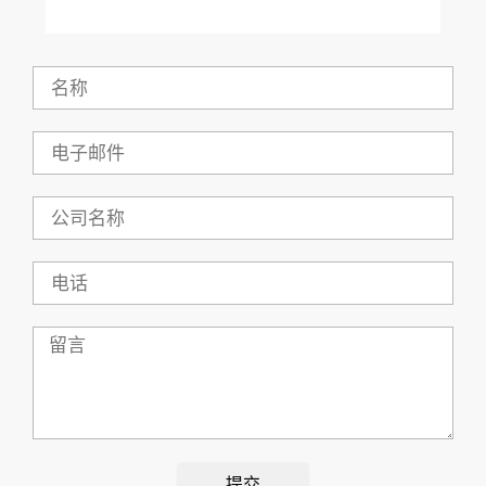
名
称
电
子
邮
件
公
司
名
称
电
话
留
言
提交