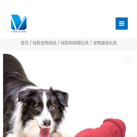
跳
至
主
内
菜
容
单
首页
/
硅胶宠物用品
/
硅胶狗咀嚼玩具
/ 宠物漏食玩具