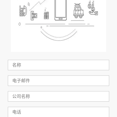
名
称
电
子
邮
件
公
司
名
称
电
话