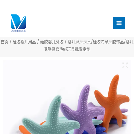
跳
至
主
内
菜
容
单
首页
/
硅胶婴儿用品
/
硅胶婴儿牙胶
/ 婴儿磨牙玩具/硅胶海星牙胶饰品/婴儿
咀嚼感官毛绒玩具批发定制