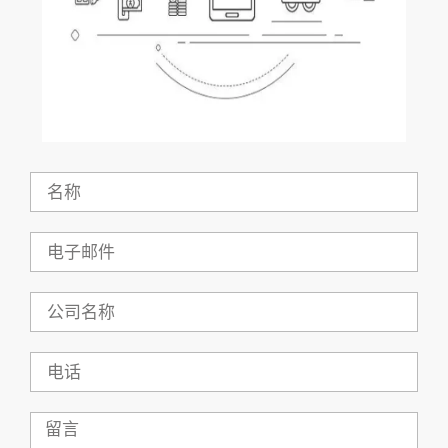
名
称
电
子
邮
件
公
司
名
称
电
话
留
言