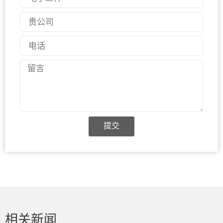
子
邮
国
件
家
电
话
留
言
提交
相关新闻