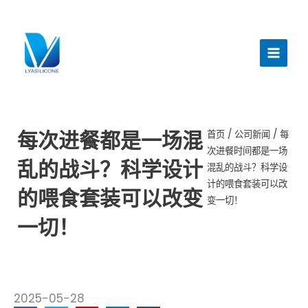
跳
至
主
内
菜
容
单
每次进餐都是一场混
首页
/
公司新闻
/ 每
次进餐时间都是一场
乱的战斗？科学设计
混乱的战斗？科学设
计的喂食套装可以改
的喂食套装可以改变
变一切！
一切！
2025-05-28