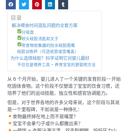
目录
解决喂食时间混乱问题的全套方案
分吸盘
软头硅胶汤匙和叉子
带食物收集器的防水硅胶围嘴
硅胶训练杯（可选吸管或壶嘴盖）
为什么选择硅胶？科学证明它对婴儿最好
不仅仅是喂养工具 - 养育宝宝的更聪明方法
从 6 个月开始，婴儿进入了一个关键的发育阶段--开始
吃固体食物。这个阶段不仅塑造了宝宝的饮食习惯，还
培养了他们的运动技能、独立性和感官协调能力。
但是，对于世界各地的许多父母来说，这个阶段与其说
是一个里程碑，不如说是一种挣扎：
食物最终掉在地上而不是嘴里？
宝宝不会拿勺子或什么都撒出来？
一顿饭 = 衣服沾满污渍、双手黏糊糊、妈妈压力山