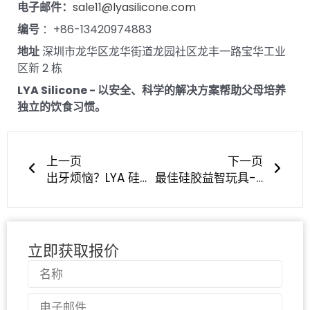
电子邮件：
sale11@lyasilicone.com
编号
：+86-13420974883
地址
深圳市龙华区龙华街道龙园社区龙丰一路宝华工业
区新 2 栋
LYA Silicone - 以安全、科学的解决方案帮助父母培养
独立的饮食习惯。
上一页
下一
上一页
下一页
出牙烦恼？LYA 硅胶带来舒适与安全
最佳硅胶益智玩具--您知道什么适合您的宝宝吗？
立即获取报价
名
称
电