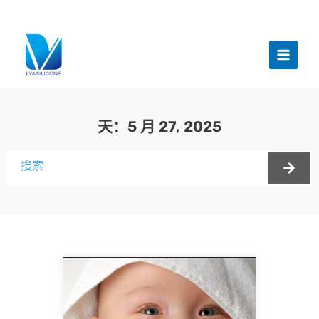
跳
至
主
内
菜
容
单
天：5 月 27, 2025
搜
索