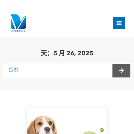
跳
至
主
内
菜
容
单
天：5 月 26, 2025
搜
索