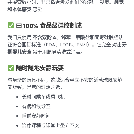
并探索数小时，非常适合激发他们的兴趣。
视觉、触觉
和本体感觉
感觉
由 100% 食品级硅胶制成
我们只使用
不含双酚 A、邻苯二甲酸盐和无毒硅胶
经认
证符合国际标准（FDA、LFGB、EN71）。它完全
对出牙
期婴儿安全
易于用肥皂清洗或消毒。
随时随地安静玩耍
与嘈杂的玩具不同，这款适合坐立不安的活动球既安静
又舒缓，是您的理想之选：
长时间乘车或乘飞机
看病和候诊室
睡前安静时间
治疗课程或课堂上坐立不安