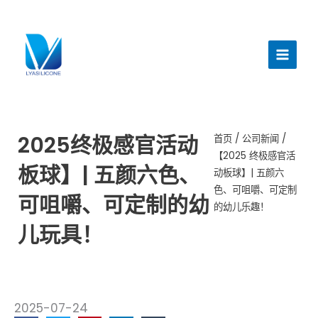
跳
至
主
内
菜
容
单
2025终极感官活动
首页
/
公司新闻
/
【2025 终极感官活
板球】| 五颜六色、
动板球】| 五颜六
色、可咀嚼、可定制
可咀嚼、可定制的幼
的幼儿乐趣！
儿玩具！
2025-07-24