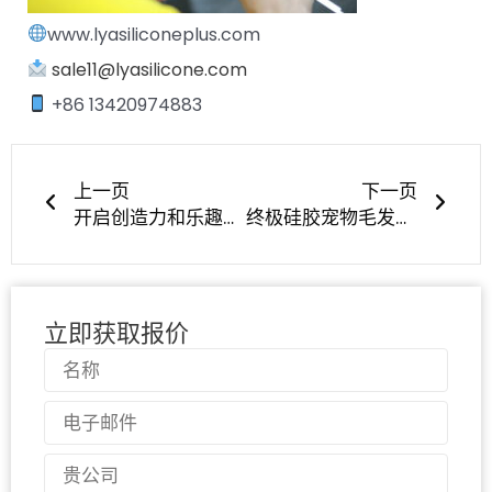
www.lyasiliconeplus.com
sale11@lyasilicone.com
+86 13420974883
上一页
下一
上一页
下一页
开启创造力和乐趣：安全、柔软、多彩的硅胶婴儿积木套装 - 最适合早期学习！
终极硅胶宠物毛发清除器--可重复使用、功能强大且环保！
立即获取报价
名
称
电
子
邮
国
件
家