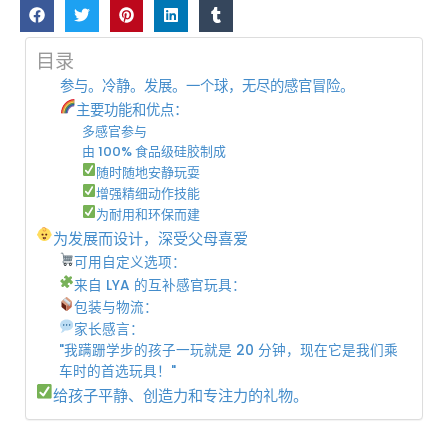
目录
参与。冷静。发展。一个球，无尽的感官冒险。
主要功能和优点：
多感官参与
由 100% 食品级硅胶制成
随时随地安静玩耍
增强精细动作技能
为耐用和环保而建
为发展而设计，深受父母喜爱
可用自定义选项：
来自 LYA 的互补感官玩具：
包装与物流：
家长感言：
"我蹒跚学步的孩子一玩就是 20 分钟，现在它是我们乘
车时的首选玩具！"
给孩子平静、创造力和专注力的礼物。