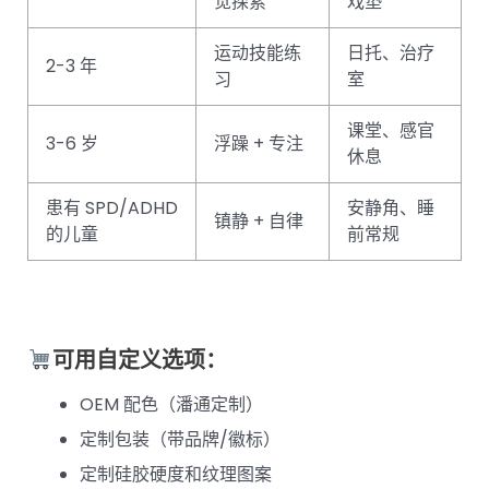
觉探索
戏垫
运动技能练
日托、治疗
2-3 年
习
室
课堂、感官
3-6 岁
浮躁 + 专注
休息
患有 SPD/ADHD
安静角、睡
镇静 + 自律
的儿童
前常规
可用自定义选项：
OEM 配色（潘通定制）
定制包装（带品牌/徽标）
定制硅胶硬度和纹理图案