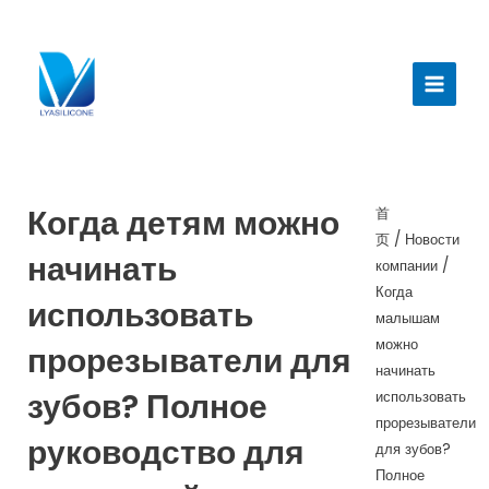
跳
至
Главн
内
меню
容
Когда детям можно
首
页
/
Новости
начинать
компании
/
Когда
использовать
малышам
можно
прорезыватели для
начинать
зубов? Полное
использовать
прорезыватели
руководство для
для зубов?
Полное